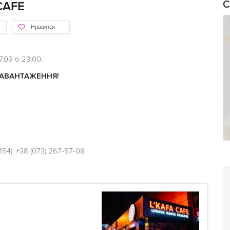
С
CAFE
Нравится
7.09 о 23:00.
АВАНТАЖЕННЯ!
54), +38 (073) 267-57-08