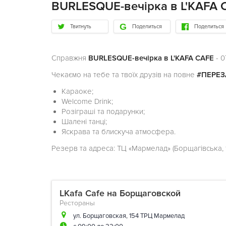
BURLESQUE-вечірка в L'KAFA 
Твитнуть
Поделиться
Поделиться
Справжня
BURLESQUE-вечірка в L'KAFA CAFE
- 0
Чекаємо на тебе та твоїх друзів на повне
#ПЕРЕЗ
Караоке;
Welcome Drink;
Розіграші та подарунки;
Шалені танці;
Яскрава та блискуча атмосфера.
Резерв та адреса: ТЦ «Мармелад» (Борщагівська, 1
LKafa Cafe на Борщаговской
Рестораны
ул. Борщаговская, 154 ТРЦ Мармелад