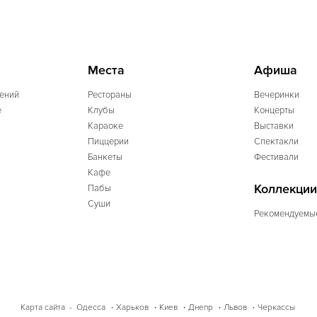
Места
Афиша
ений
Рестораны
Вечеринки
e
Клубы
Концерты
Караоке
Выставки
Пиццерии
Спектакли
Банкеты
Фестивали
Кафе
Коллекции
Пабы
Суши
Рекомендуемы
Одесса
Харьков
Киев
Днепр
Львов
Черкассы
Карта сайта