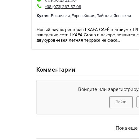
с 09:00 до 22:00
+38 (073) 267-57-08
Кухня:
Восточная
,
Европейская
,
Тайская
,
Японская
Новый лаунж ресторан L’KAFA CAFÉ в атриуме ТРЦ
заведение сети L’KAFA Group и вскоре появится 
двухуровневая летняя терраса на фаса...
Комментарии
Войдите или зарегистриру
Войти
Пока еще 