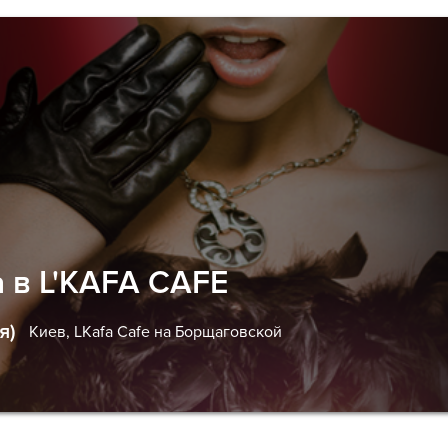
 в L'KAFA CAFE
я)
Киев,
LKafa Cafe на Борщаговской