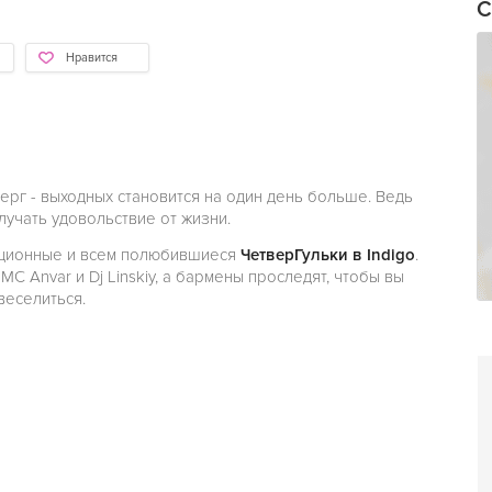
С
Нравится
верг - выходных становится на один день больше. Ведь
лучать удовольствие от жизни.
иционные и всем полюбившиеся
ЧетверГульки в Indigo
.
МС Anvar и Dj Linskiy, а бармены проследят, чтобы вы
веселиться.