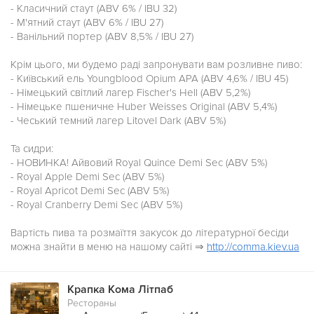
- Класичний стаут (ABV 6% / IBU 32)
- М'ятний стаут (ABV 6% / IBU 27)
- Ванільний портер (ABV 8,5% / IBU 27)
Крім цього, ми будемо раді запронувати вам розливне пиво:
- Київський ель Youngblood Opium APA (ABV 4,6% / IBU 45)
- Німецький світлий лагер Fischer's Hell (ABV 5,2%)
- Німецьке пшеничне Huber Weisses Original (ABV 5,4%)
- Чеський темний лагер Litovel Dark (ABV 5%)
Та сидри:
- НОВИНКА! Айвовий Royal Quince Demi Sec (ABV 5%)
- Royal Apple Demi Sec (ABV 5%)
- Royal Apricot Demi Sec (ABV 5%)
- Royal Cranberry Demi Sec (ABV 5%)
Вартість пива та розмаїття закусок до літературної бесіди
можна знайти в меню на нашому сайті ⇒
http://comma.kiev.ua
Крапка Кома Літпаб
Рестораны