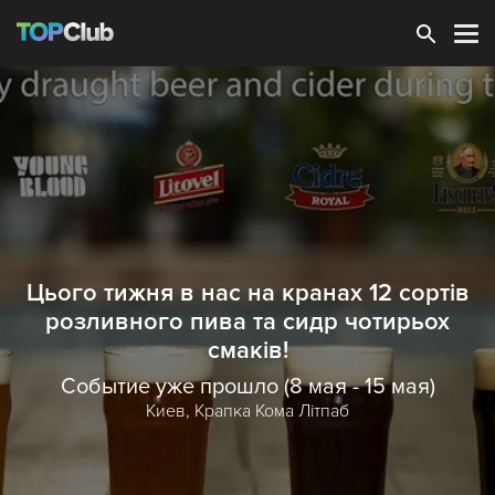
Зарегистрироваться
Цього тижня в нас на кранах 12 сортів
розливного пива та сидр чотирьох
смаків!
Событие уже прошло (8 мая - 15 мая)
Киев,
Крапка Кома Літпаб