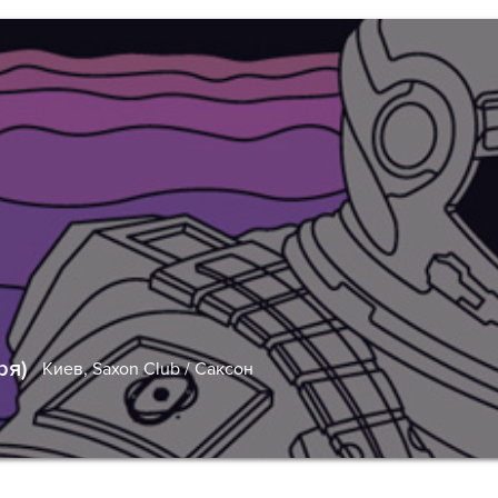
ря)
Киев,
Saxon Club / Саксон