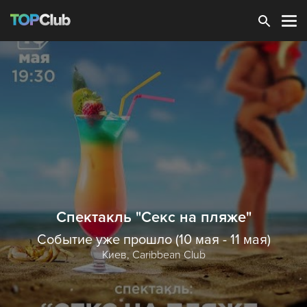
Зарегистрироваться
Cпектакль "Секс на пляже"
Событие уже прошло (10 мая - 11 мая)
Киев,
Caribbean Club