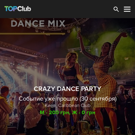
Зарегистрироваться
CRAZY DANCE PARTY
Событие уже прошло (30 сентября)
Киев,
Caribbean Club
М - 200 грн, Ж - 0 грн