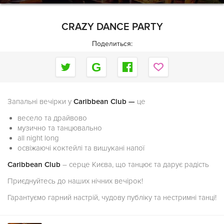
CRAZY DANCE PARTY
Поделиться:
Запальні вечірки у
Caribbean Club —
це
весело та драйвово
музично та танцювально
all night long
освіжаючі коктейлі та вишукані напої
Caribbean Club
– серце Києва, що танцює та дарує радість
Приєднуйтесь до наших нічних вечірок!
Гарантуємо гарний настрій, чудову публіку та нестримні танці!