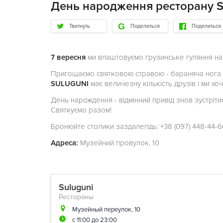
День народження ресторану 
Твитнуть
Поделиться
Поделиться
7 вересня
ми влаштовуємо грузинське гуляння н
Пригощаємо святковою стравою - бараняча нога т
SULUGUNI
має величезну кількість друзів і ми х
День нарождення - відмінний привід знов зустріти
Святкуємо разом!
Бронюйте столики заздалегідь: +38 (097) 448-44-6
Адреса:
Музейний провулок, 10
Suluguni
Рестораны
Музейный переулок, 10
с 11:00 до 23:00