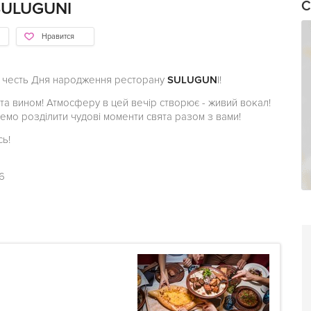
С
SULUGUNI
Нравится
а честь Дня народження ресторану
SULUGUN
I!
а вином! Атмосферу в цей вечір створює - живий вокал!
очемо розділити чудові моменти свята разом з вами!
сь!
6