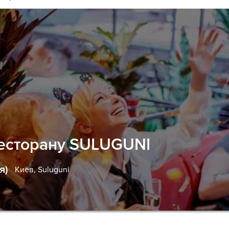
есторану SULUGUNI
я)
Киев,
Suluguni