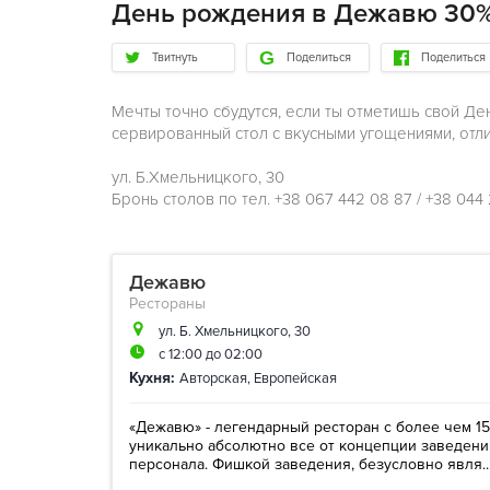
День рождения в Дежавю 30%
Твитнуть
Поделиться
Поделиться
Мечты точно сбудутся, если ты отметишь свой Де
сервированный стол с вкусными угощениями, отли
ул. Б.Хмельницкого, 30
Бронь столов по тел. ‎+38 067 442 08 87 / ‎+38 044
Дежавю
Рестораны
ул. Б. Хмельницкого, 30
с 12:00 до 02:00
Кухня:
Авторская
,
Европейская
«Дежавю» - легендарный ресторан с более чем 15
уникально абсолютно все от концепции заведени
персонала. Фишкой заведения, безусловно явля..