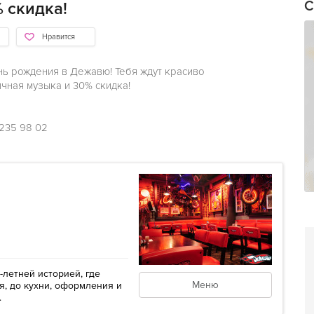
С
 скидка!
Нравится
нь рождения в Дежавю! Тебя ждут красиво
чная музыка и 30% скидка!
 235 98 02
-летней историей, где
Меню
я, до кухни, оформления и
.