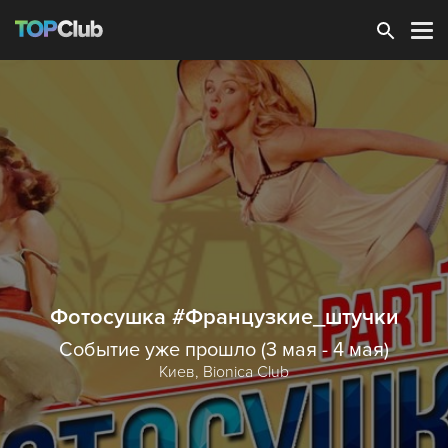
Зарегистрироваться
Фотосушка #Французкие_штучки
Событие уже прошло (3 мая - 4 мая)
Киев,
Bionica Club