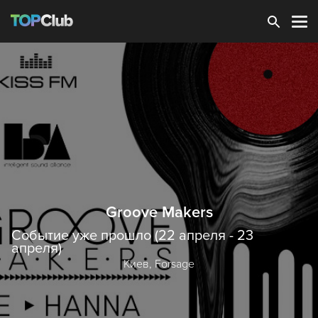
Зарегистрироваться
Groove Makers
Событие уже прошло (22 апреля - 23
апреля)
Киев,
Forsage