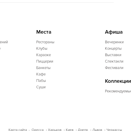
Места
Афиша
ений
Рестораны
Вечеринки
e
Клубы
Концерты
Караоке
Выставки
Пиццерии
Спектакли
Банкеты
Фестивали
Кафе
Коллекции
Пабы
Суши
Рекомендуемы
Одесса
Харьков
Киев
Днепр
Львов
Черкассы
Карта сайта