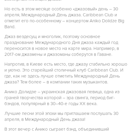
Но есть в этом месяце особенно «джазовый» день – 30
апреля, Международный День джаза. Caribbean Club и
отметит его по-особенному – концертом Aniko Dolidze Big
Band.
Джаз вездесущ и многолик, поэтому основное
празднование Международного Дня джаза каждый год
переносится в новое место на карте мира. Например, в
2017-ом джазмены и джазоманы соберутся в Гаване.
Напротив, в Киеве есть место, где джазу стабильно хорошо
и уютно. Это старейший столичный клуб Caribbean Club. И
где, как не здесь лучше отметить Международный День
джаза? Тем более – в компании таких музыкантов.
Анико Долидзе – украинская джазовая певица, одна из
граней творчества которой – эра свинга, период биг-
бэндов, популярный в 30–40-е годы XX века.
Лучшие песни этой эпохи мы приглашаем послушать 30
апреля, в Международный День джаза!
В этот вечер с Анико сыграет бэнд, объединивший