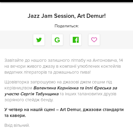
Jazz Jam Session, Art Demur!
Поделиться:
Завітайте до нашого затишного літпабу на Антоновича, 14
на вечори живого джазу в компанії улюблених коктейлів
видатних літераторів та домашнього пива!
Щовівторка запрошуємо на джазові джем сешни під
керівництвом
Валентина Корнієнка та Іллі Єреська за
участю Сергія Табунщика
та інших талановитих друзів
зоряного стейдж бенду.
У четвер на нашій сцені – Art Demur, джазови стандарти
та кавери.
Вхід вільний.