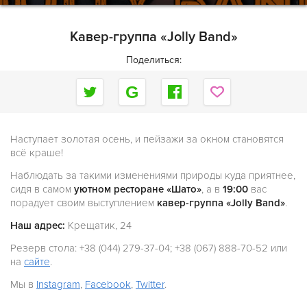
Кавер-группа «Jolly Band»
Поделиться:
Наступает золотая осень, и пейзажи за окном становятся
всё краше!
Наблюдать за такими изменениями природы куда приятнее,
сидя в самом
уютном ресторане «Шато»
, а в
19:00
вас
порадует своим выступлением
кавер-группа «Jolly Band»
.
Наш адрес:
Крещатик, 24
Резерв стола: +38 (044) 279-37-04; +38 (067) 888-70-52 или
на
сайте
.
Мы в
Instagram
,
Facebook
,
Twitter
.