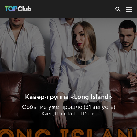
Зарегистрироваться
Кавер-группа «Long Island»
Событие уже прошло (31 августа)
Киев,
Шато Robert Doms