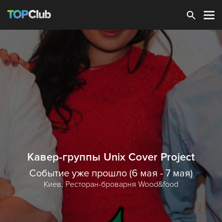
Зарегистрироваться
Кавер-группы Unix Cover Project
Событие уже прошло (6 мая - 7 мая)
Киев,
Ресторан-броварня Wood&food