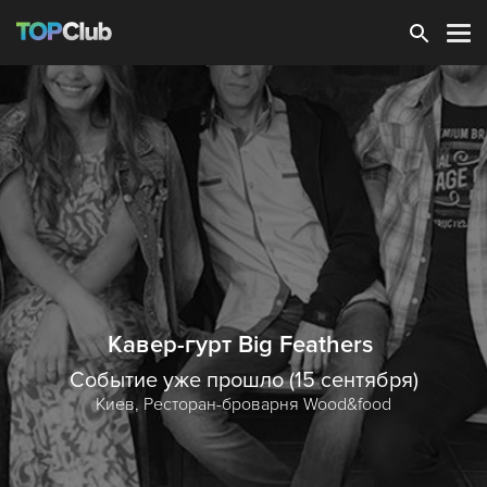
Зарегистрироваться
Кавер-гурт Big Feathers
Событие уже прошло (15 сентября)
Киев,
Ресторан-броварня Wood&food