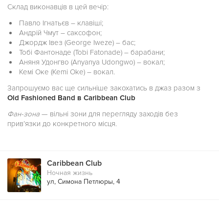
Склад виконавців в цей вечір:
Павло Ігнатьєв – клавіші;
Андрій Чмут – саксофон;
Джордж Івез (George Iweze) – бас;
Тобі Фантонаде (Tobi Fatonade) – барабани;
Аняня Удонгво (Anyanya Udongwo) – вокал;
Кемі Оке (Kemi Oke) – вокал.
Запрошуємо вас ще сильніше закохатись в джаз разом з
Old Fashioned Band в Caribbean Club
Фан-зона
— вільні зони для перегляду заходів без
прив’язки до конкретного місця.
Caribbean Club
Ночная жизнь
ул, Симона Петлюры, 4