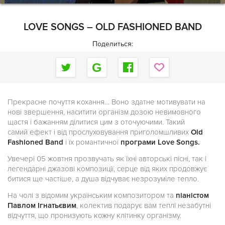
LOVE SONGS – OLD FASHIONED BAND
Поделиться:
Прекрасне почуття кохання… Воно здатне мотивувати на
нові звершення, наситити організм дозою невимовного
щастя і бажанням ділитися цим з оточуючими. Такий
cамий ефект і від прослуховування приголомшливих
Old
Fashioned Band
і їх романтичної
програми Love Songs.
Увечері 05 жовтня прозвучать як їхні авторські пісні, так і
легендарні джазові композиції, серце від яких продовжує
битися ще частіше, а душа відчуває незрозуміле тепло.
На чолі з відомим українським композитором та
піаністом
Павлом Ігнатьєвим
, колектив подарує вам теплі незабутні
відчуття, що пронизують кожну клітинку організму.