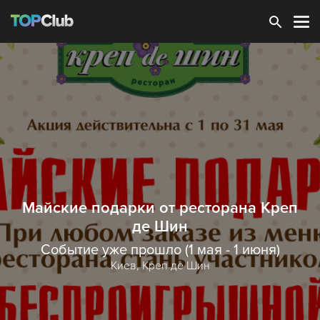
Зарегистрироваться
Майские подарки от ресторана Креп
де Шин
Событие уже прошло (1 мая - 1 июня)
Киев,
Креп де Шин