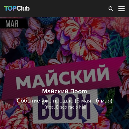
Зарегистрироваться
Майский Boom
Событие уже прошло (5 мая - 6 мая)
Киев,
Disco radio hall