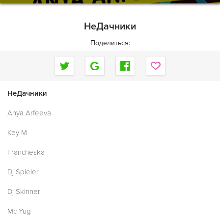
НеДачники
Поделиться:
НеДачники
Anya Arfeeva
Key M
Francheska
Dj Spieler
Dj Skinner
Mc Yug