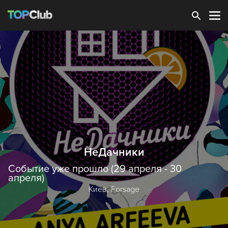
Зарегистрироваться
НеДачники
Событие уже прошло (29 апреля - 30
апреля)
Киев,
Forsage