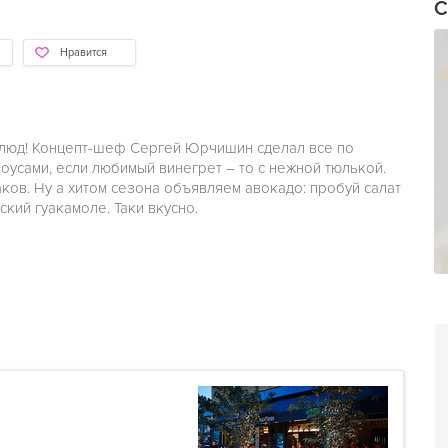
С
Нравится
 блюд! Концепт-шеф Сергей Юрчишин сделал все по
чоусами, если любимый винегрет – то с нежной тюлькой.
ов. Ну а хитом сезона объявляем авокадо: пробуй салат
кий гуакамоле. Таки вкусно.