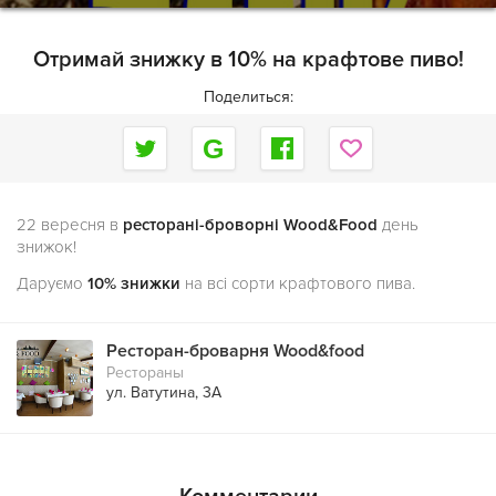
Отримай знижку в 10% на крафтове пиво!
Поделиться:
22 вересня в
ресторані-броворні Wood&Food
день
знижок!
Даруємо
10% знижки
на всі сорти крафтового пива.
Ресторан-броварня Wood&food
Рестораны
ул. Ватутина, 3А