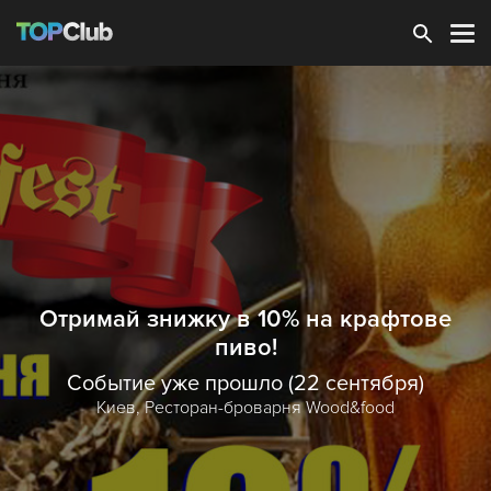
Зарегистрироваться
Отримай знижку в 10% на крафтове
пиво!
Событие уже прошло (22 сентября)
Киев,
Ресторан-броварня Wood&food