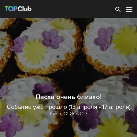
Зарегистрироваться
Пасха очень близко!
Событие уже прошло (13 апреля - 17 апреля)
Киев,
O! GOROD