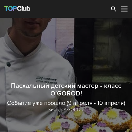
Зарегистрироваться
Пасхальный детский мастер - класс
O'GOROD!
Событие уже прошло (9 апреля - 10 апреля)
Киев,
O! GOROD