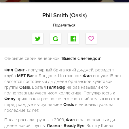
Phil Smith (Oasis)
Поделиться:
Открытие серии вечеринок "
Вместе с легендой
"
Фил Смит
- популярный британский ди-джей, резидент
клуба
MET Bar
в Лондоне. Но главное:
Фил
вот уже 15 лет
является постоянным ди-джеем британской культовой
группы
Oasis
. Братья
Галлахер
не раз называли его
полноправным участником коллектива. Популярность к
Филу
пришла как раз после его сногсшибательных сетов
перед каждым выступлением
Oasis
в мировых турах за
последние 12 лет.
После распада группы в 2009,
Фил
стал постоянным ди-
джеем новой группы
Лиама - Beady Eye
. Вот и у Киева