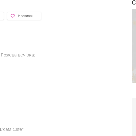
С
Нравится
я
є Рожева вечірка:
L'Kafa Cafe"