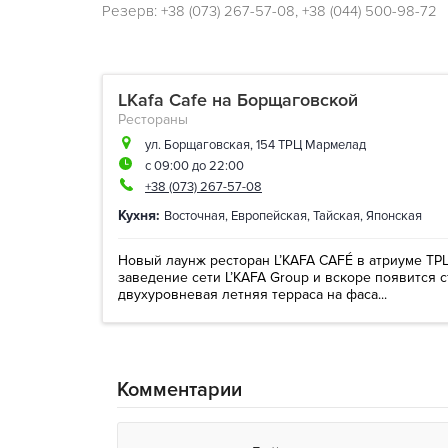
Резерв: +38 (073) 267-57-08, +38 (044) 500-98-72
LKafa Cafe на Борщаговской
Рестораны
ул. Борщаговская, 154 ТРЦ Мармелад
с 09:00 до 22:00
+38 (073) 267-57-08
Кухня:
Восточная
,
Европейская
,
Тайская
,
Японская
Новый лаунж ресторан L’KAFA CAFÉ в атриуме ТРЦ
заведение сети L’KAFA Group и вскоре появится 
двухуровневая летняя терраса на фаса...
Комментарии