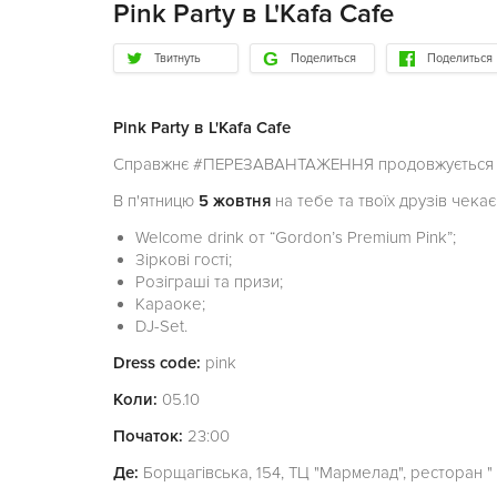
Pink Party в L'Kafa Cafe
Твитнуть
Поделиться
Поделиться
Pink Party в L'Kafa Cafe
Справжнє #ПЕРЕЗАВАНТАЖЕННЯ продовжуєтьс
В п'ятницю
5 жовтня
на тебе та твоїх друзів чека
Welcome drink от “Gordon’s Premium Pink”;
Зіркові гості;
Розіграші та призи;
Караоке;
DJ-Set.
Dress code:
pink
Коли:
05.10
Початок:
23:00
Де:
Борщагівська, 154, ТЦ "Мармелад", ресторан " 