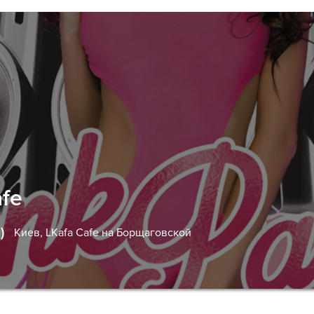
afe
)
Киев,
LKafa Cafe на Борщаговской