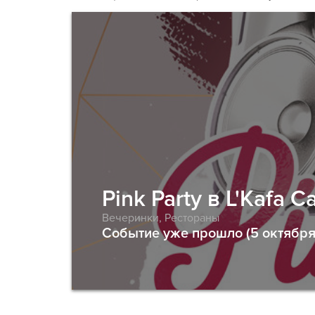
Pink Party в L'Kafa C
Вечеринки
,
Рестораны
Событие уже прошло (5 октября