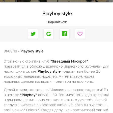
Playboy style
Поделиться:
31/08/18 -
Playboy style
Этой ночью стриптиз клуб
"Звездный Носорог"
превратится в обложку, всемирно известного, журнала - для
настоящих мужчин!
Playboy style
подарит вам более 20
эталонных глянцевых моделей. Мигни глазом, махни
ладонью, щелкни пальцами – они твои на всю ночь.
Делай с ними, что хочешь! Инициатива вознаграждается! Ты
в центре
"Playboy"
вселенной. Вот мимо тебя идет красотка
в длинном платье – она мечтает снять его для тебя. За ней
следует нимфетка в короткой юбчонке. Кого ты выберешь
этой ночью? Обеих?! Каждая девушка - эротический магнит!