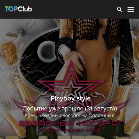
Зарегистрироваться
Playboy style
Событие уже прошло (31 августа)
Киев,
Звездный носорог на Соломенке