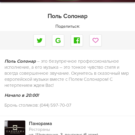
Поль Солонар
Поделиться:
Поль Солонар
– это безупречное профессиональное
исполнение, а его музыка – это тонкое чувство стиля и
всегда совершенное звучание. Окунитесь в сказочный мир
европейской музыки вместе с Полем Солонаром! С
нетерпением ждем Вас!
Начало в 20:00!
Бронь столиков: (044) 597-70-07
Панорама
Рестораны
ул. Шолуденко, 3, пентхаус (6 этаж)