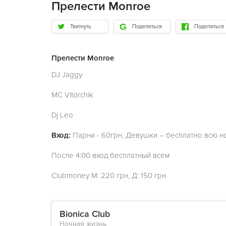
Прелести Monroe
Твитнуть
Поделиться
Поделиться
Прелести Monroe
DJ Jaggy
MC Vitorchik
Dj Leo
Вход:
Парни - 60грн, Девушки – бесплатно всю н
После 4:00 вход бесплатный всем
Clubmoney M: 220 грн, Д: 150 грн
Bionica Club
Ночная жизнь