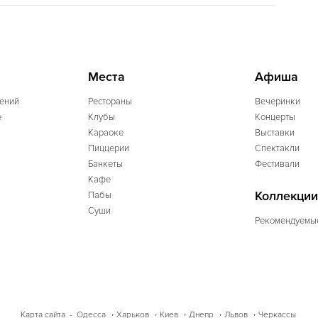
Места
Афиша
ений
Рестораны
Вечеринки
e
Клубы
Концерты
Караоке
Выставки
Пиццерии
Спектакли
Банкеты
Фестивали
Кафе
Коллекции
Пабы
Суши
Рекомендуемы
Одесса
Харьков
Киев
Днепр
Львов
Черкассы
Карта сайта