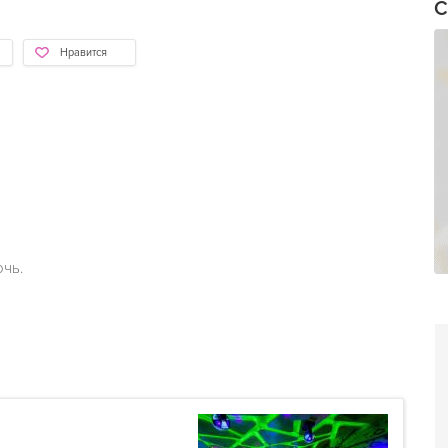
С
Нравится
очь.