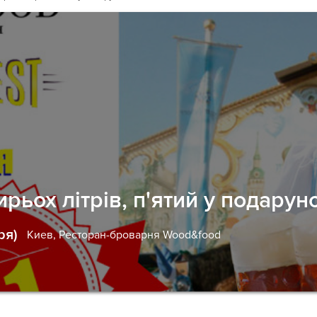
рьох літрів, п'ятий у подарун
ря)
Киев,
Ресторан-броварня Wood&food