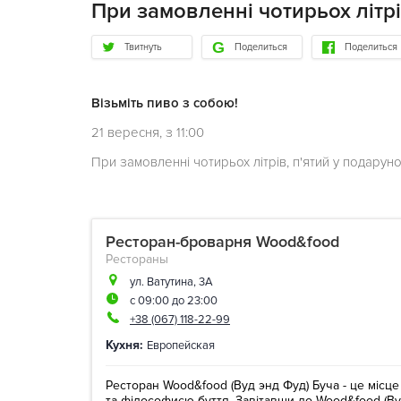
При замовленні чотирьох літрі
Твитнуть
Поделиться
Поделиться
Візьміть пиво з собою!
21 вересня, з 11:00
При замовленні чотирьох літрів, п'ятий у подаруно
Ресторан-броварня Wood&food
Рестораны
ул. Ватутина, 3А
с 09:00 до 23:00
+38 (067) 118-22-99
Кухня:
Европейская
Ресторан Wood&food (Вуд энд Фуд) Буча - це місце
та філософиєю буття. Завітавши до Wood&food (В