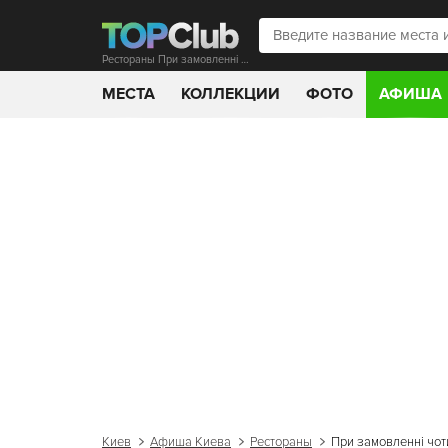
Рестораны При замовленні чотирьох літрів, п'ятий у подарунок
МЕСТА
КОЛЛЕКЦИИ
ФОТО
АФИША
Киев
Афиша Киева
Рестораны
При замовленні чоти