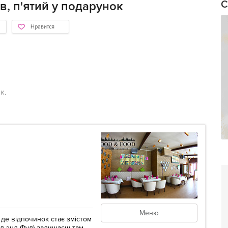
С
в, п'ятий у подарунок
Нравится
к.
Меню
 де відпочинок стає змістом
уд энд Фуд) залишаєш там