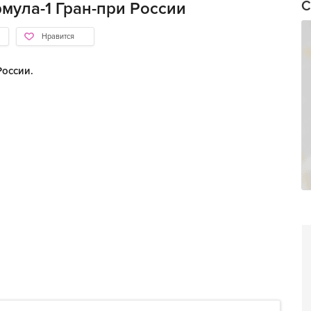
С
мула-1 Гран-при России
Нравится
России.