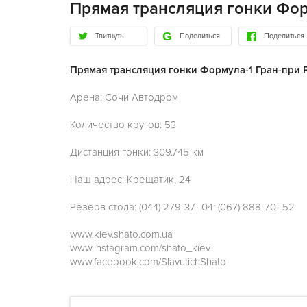
Прямая трансляция гонки Фор
Твитнуть
Поделиться
Поделиться
Прямая трансляция гонки Формула-1 Гран-при 
Арена: Сочи Автодром
Количество кругов: 53
Дистанция гонки: 309.745 км
Наш адрес: Крещатик, 24
Резерв стола: (044) 279-37- 04: (067) 888-70- 52
www.kiev.shato.com.ua
www.instagram.com/shato_kiev
www.facebook.com/SlavutichShato