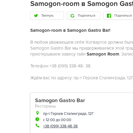
Samogon-room в Samogon Gast
Твитнуть
Поделиться
Поделиться
Samogon-room в Samogon Gastro Bar!
В любом уважающем себя Хогвартсе должна быт
Samogon Gastro Bar мы придерживаемся этой тради
приоткрываем завесу тайн
Samogon Room
. Запи
Телефон +38 (099) 338-48- 38.
Ждём вас по адресу: пр-т Героев Сталинграда, 12Г
Samogon Gastro Bar
Рестораны
пр-т Героев Сталинграда, 12Г
с 12:00 до 00:00
+38 (099) 338-48-38