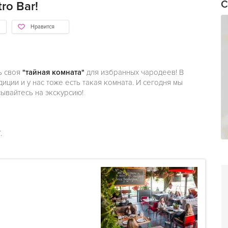
С
ro Bar!
Нравится
ь своя
"тайная комната"
для избранных чародеев! В
ции и у нас тоже есть такая комната. И сегодня мы
сывайтесь на экскурсию!
.