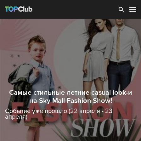
Зарегистрироваться
Самые стильные летние casual ​look-и
на Sky Mall Fashion Show!
Событие уже прошло (22 апреля - 23
апреля)