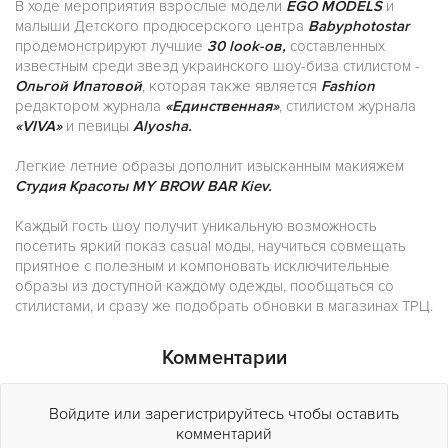
В ходе мероприятия взрослые модели​
​EGO MODELS​
и
малыши Детского продюсерского центра ​
Babyphotostar
​ ​
продемонстрируют лучшие
30 ​look-ов,
составленных
известным среди звезд украинского шоу-биза стилистом -
Ольгой Ипатовой
, которая также является
Fashion
редактором журнала
«Единственная»
, стилистом журнала
«VIVA»
и певицы
Alyosha.
Легкие летние образы дополнит изысканным макияжем
Студия Красоты MY BROW BAR Kiev.
​Каждый гость шоу получит уникальную возможность
посетить яркий показ casual моды, научиться совмещать
приятное с полезным и компоновать исключительные
образы из доступной каждому одежды, ​​​пообщаться со
стилистами, и сразу же подобрать обновки в магазинах ТРЦ.​
Комментарии
Войдите или зарегистрируйтесь чтобы оставить
комментарий