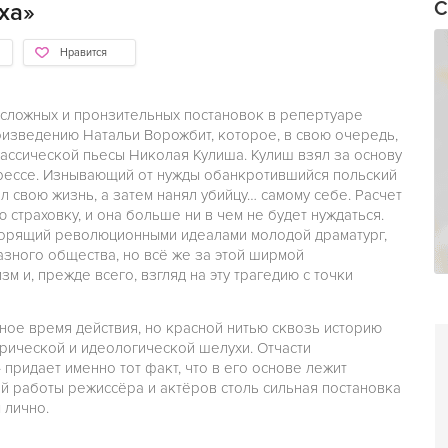
С
ха»
Нравится
 сложных и пронзительных постановок в репертуаре
оизведению Натальи Ворожбит, которое, в свою очередь,
ассической пьесы Николая Кулиша. Кулиш взял за основу
прессе. Изнывающий от нужды обанкротившийся польский
л свою жизнь, а затем нанял убийцу… самому себе. Расчет
ю страховку, и она больше ни в чем не будет нуждаться.
 горящий революционными идеалами молодой драматург,
азного общества, но всё же за этой ширмой
 и, прежде всего, взгляд на эту трагедию с точки
ное время действия, но красной нитью сквозь историю
орической и идеологической шелухи. Отчасти
придает именно тот факт, что в его основе лежит
ой работы режиссёра и актёров столь сильная постановка
 лично.