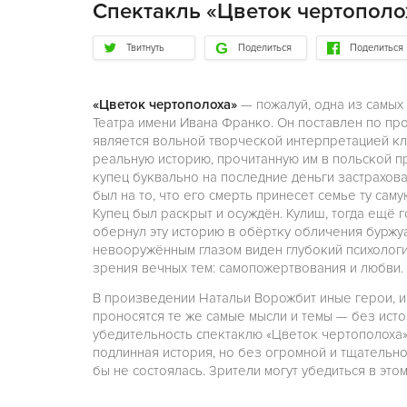
Спектакль «Цветок чертополо
Твитнуть
Поделиться
Поделиться
«Цветок чертополоха»
— пожалуй, одна из самых
Театра имени Ивана Франко. Он поставлен по пр
является вольной творческой интерпретацией кл
реальную историю, прочитанную им в польской 
купец буквально на последние деньги застрахова
был на то, что его смерть принесет семье ту саму
Купец был раскрыт и осуждён. Кулиш, тогда ещё
обернул эту историю в обёртку обличения буржу
невооружённым глазом виден глубокий психологизм
зрения вечных тем: самопожертвования и любви.
В произведении Натальи Ворожбит иные герои, и
проносятся те же самые мысли и темы — без ист
убедительность спектаклю «Цветок чертополоха» 
подлинная история, но без огромной и тщательн
бы не состоялась. Зрители могут убедиться в этом