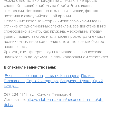
можно было только придумать! Спектакль не просто
смешной, - калибр побольше берём. Это сплошная
экспрессия, безжалостно оголенные эмоции, фонтан
позитива и самоубийственной иронии.
Небольшие игровые истории имеют свою изюминку. В
отличие от однолинейных спектаклей, все действие в них
спрессовано и сжато, как пружина. Нескольким этюдам
удается мощно выстрелить, и после просмотра спектакля
возникает сильное сожаление о том, что все так быстро
закончилось.
Яркость, свет, феерия вкусных эмоциональных кусочков,
намиксовано по чуть-чуть в этом колоссальном спектакле!
В спектакле задействованы:
Вячеслав Никоноров
,
Наталья Казанцева
,
Полина
Голованова
,
Сергей Федорчук
,
Владимир Шумко
,
Юрий
Кляцкин
067 224-41-11 | вул. Симона Петлюри, 4
Детальніше:
http://caribbean.com.ua/ru/
concert_hall_ru/pir-
duha/