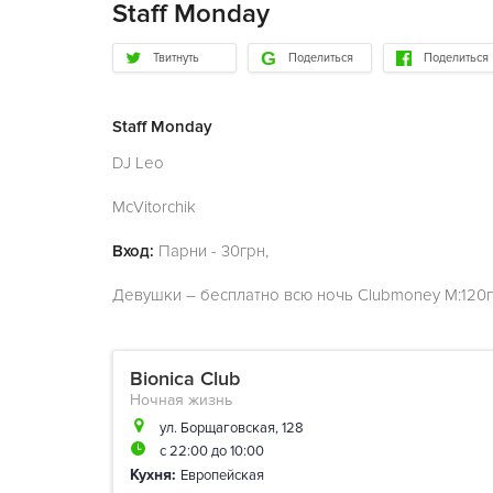
Staff Monday
Твитнуть
Поделиться
Поделиться
Staff Monday
DJ Leo
McVitorchik
Вход:
Парни - 30грн,
Девушки – бесплатно всю ночь Clubmoney M:120гр
Bionica Club
Ночная жизнь
ул. Борщаговская, 128
с 22:00 до 10:00
Кухня:
Европейская