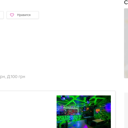
С
Нравится
н, Д:100 грн