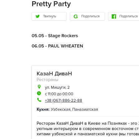
Pretty Party
Твитнуть
Поделиться
Поделиться
05.05 - Stage Rockers
06.05 - PAUL WHEATEN
КазаН ДиваН
Рестораны
ул. Мишуги, 2
с 11:00 до 00:00
+38 (067) 886-22-88
Кухня:
Узбекская
,
Паназиатская
Ресторан КазаН ДиваН в Киеве на Позняках - это 
уютным интерьером в современном восточном сти
хитами узбекской и паназиатской кухни (мы готовим