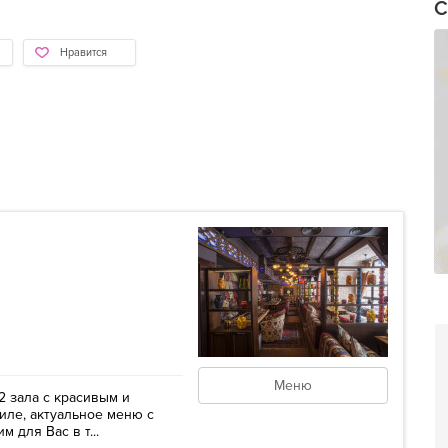
С
Нравится
Меню
2 зала с красивым и
ле, актуальное меню с
 для Вас в т...