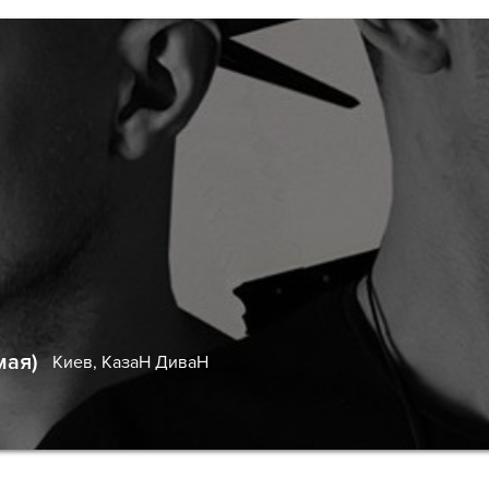
мая)
Киев,
КазаН ДиваН