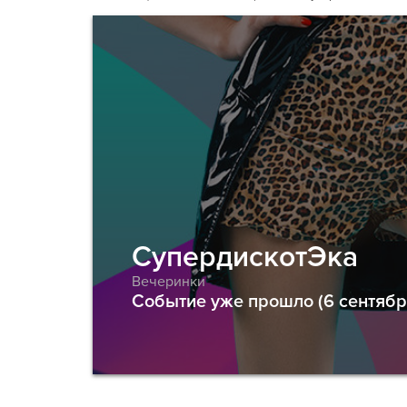
СупердискотЭка
Вечеринки
Событие уже прошло (6 сентябр