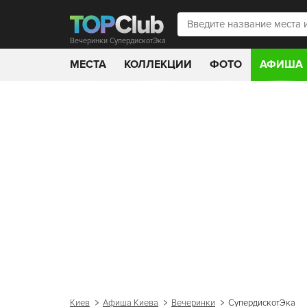
Вечеринки СупердискотЭка
МЕСТА
КОЛЛЕКЦИИ
ФОТО
АФИША
Киев
Афиша Киева
Вечеринки
СупердискотЭка