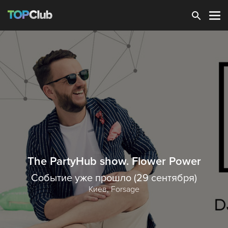
Зарегистрироваться
The PartyHub show. Flower Power
Событие уже прошло (29 сентября)
Киев,
Forsage