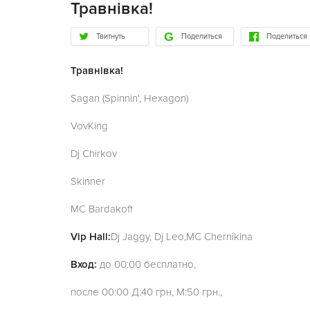
Травнівка!
Твитнуть
Поделиться
Поделиться
Травнівка!
Sagan (Spinnin', Hexagon)
VovKing
Dj Chirkov
Skinner
MC Bardakoff
Vip Hall:
Dj Jaggy, Dj Leo,MC Chernikina
Вход:
до 00:00 бесплатно,
после 00:00 Д:40 грн, М:50 грн.,