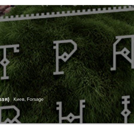
мая)
Киев,
Forsage