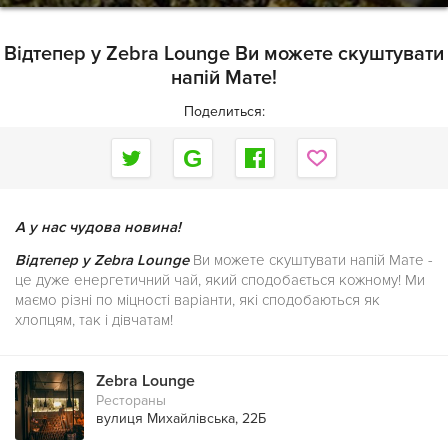
Відтепер у Zebra Lounge Ви можете скуштувати
напій Мате!
Поделиться:
А у нас чудова новина!
Відтепер у Zebra Lounge
Ви можете скуштувати напій Мате -
це дуже енергетичний чай, який сподобається кожному! Ми
маємо різні по міцності варіанти, які сподобаються як
хлопцям, так і дівчатам!
Zebra Lounge
Рестораны
вулиця Михайлівська, 22Б