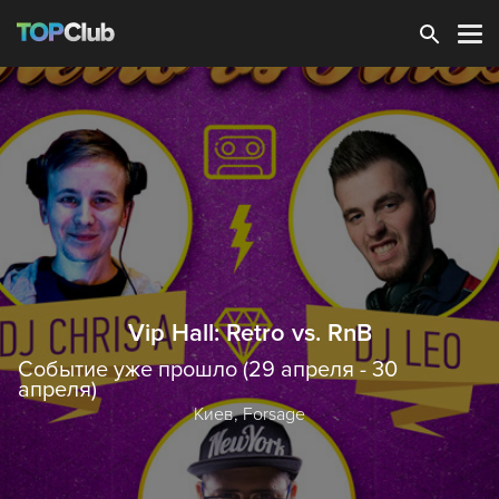
Зарегистрироваться
Vip Hall: Retro vs. RnB
Событие уже прошло (29 апреля - 30
апреля)
Киев,
Forsage