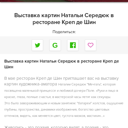
Выставка картин Натальи Середюк в
ресторане Креп де Шин
Поделиться:
Выставка картин Натальи Середюк в ресторане Креп де
Шин
В мае ресторан Креп де Шин приглашает вас на выставку
картин художника-аматора
Наталии Середюк "Мечтать", которая
посвящена маленькой принцессе и любимой дочери
Поле.
«Руки и лицо в
краске, глаза, полные счастья; в мастерской часы летят как секунды.
Это
было завораживающим и новым занятием: "батареи" холстов, ощущение
глубины,
пространства, динамики изображения, богатство цветовых
оттенков, видеть, как меняется
цвет, густота мазков, мастихин...»
Живопись - это поэзия, которую видят, а поэзия - это