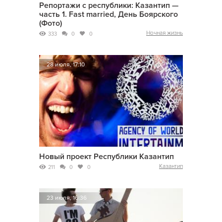
Репортажи с республики: Казантип —
часть 1. Fast married, День Боярского
(Фото)
Ночная жизнь
333
0
0
28 июля, 17:10
Новый проект Республики Казантип
Казантип
211
0
0
23 июля, 16:36