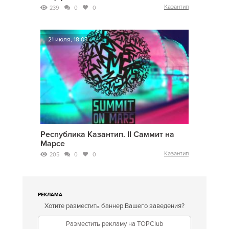
Казантип
239
0
0
21 июля, 18:03
Республика Казантип. II Саммит на
Марсе
Казантип
205
0
0
РЕКЛАМА
Хотите разместить баннер Вашего заведения?
Разместить рекламу на TOPClub