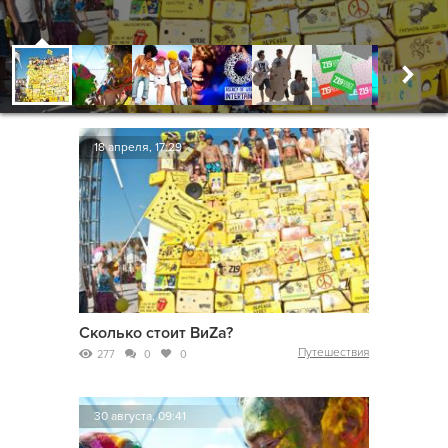
18 апреля, 17:29
Сколько стоит ВиZа?
Путешествия
277
0
0
30 августа, 09:41