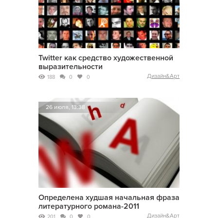
Twitter как средство художественной
выразительности
Дизайн&Арт
188
0
0
26 июля, 13:38
Определена худшая начальная фраза
литературного романа-2011
Дизайн&Арт
201
0
0