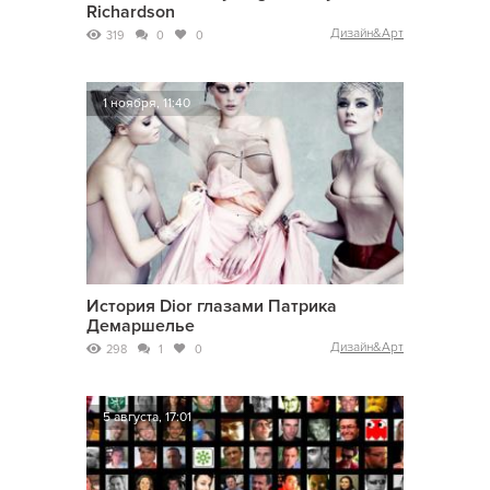
Richardson
Дизайн&Арт
319
0
0
1 ноября, 11:40
История Dior глазами Патрика
Демаршелье
Дизайн&Арт
298
1
0
5 августа, 17:01