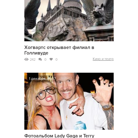
Хогвартс открывает филиал в
Голливуде
Кино и театр
242
0
0
1 декабря, 15:37
Фотоальбом Lady Gaga и Terry