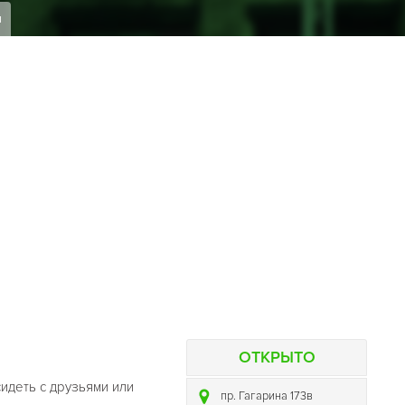
я
ОТКРЫТО
сидеть с друзьями или
пр. Гагарина 173в