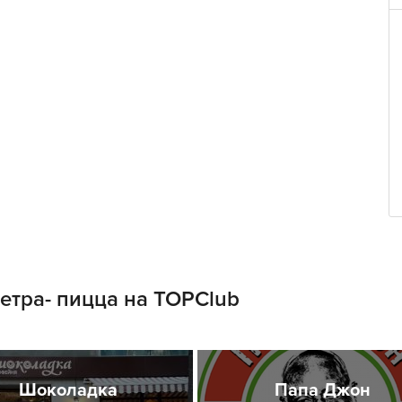
етра- пицца на TOPClub
Шоколадка
Папа Джон