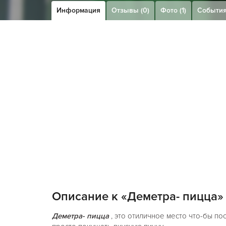
Информация
Отзывы (0)
Фото (1)
Событи
Описание к «Деметра- пицца»
Деметра- пицца
, это отиличное место что-бы по