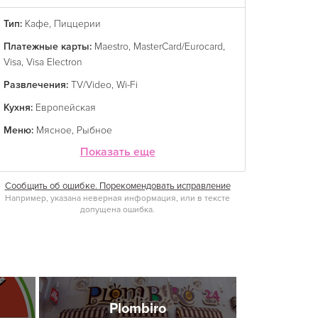
Тип:
Кафе
,
Пиццерии
Платежные карты:
Maestro
,
MasterCard/Eurocard
,
Visa
,
Visa Electron
Развлечения:
TV/Video
,
Wi-Fi
Кухня:
Европейская
Меню:
Мясное
,
Рыбное
Показать еще
Сообщить об ошибке. Порекомендовать исправление
Например, указана неверная информация, или в тексте
допущена ошибка.
Plombiro