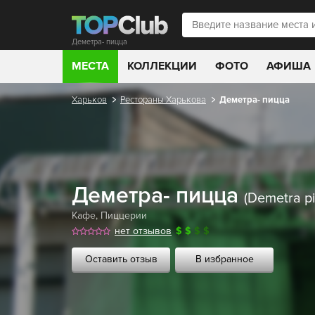
Деметра- пицца
МЕСТА
КОЛЛЕКЦИИ
ФОТО
АФИША
Харьков
Рестораны Харькова
Деметра- пицца
Деметра- пицца
(Demetra pi
Кафе
,
Пиццерии
нет отзывов
$
$
$
$
Оставить отзыв
В избранное