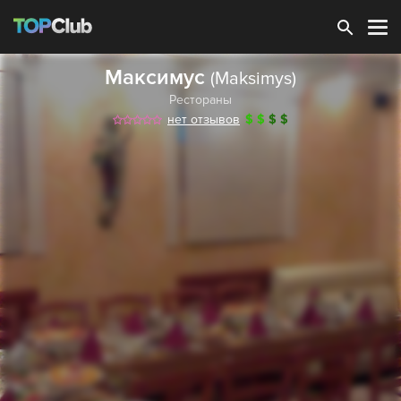
Зарегистрироваться
Максимус
(Maksimys)
Рестораны
нет отзывов
$
$
$
$