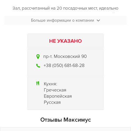
Зал, рассчитанный на 20 посадочных мест, идеально
подходит для деловых и дружеских встреч, для семейного
обеда и романтического ужина, а также корпоративных
Больше информации о компании
посиделок и детских праздников. Изысканный интерьер и
приятная музыка погрузят вас в непринуждённую
обстановку. А блюда европейской кухни и разнообразие
НЕ УКАЗАНО
напитков дополнят обстановку изысканностью!
пр-т. Московский 90
И Специальное предложение! Кафе в Аренду! Вы хотите
провести романтический ужин, деловые переговоры, или
+38 (050) 681-68-28
просто встречу Старых Друзей! Закажите кафе
"Maksimys"
в Аренду и наслаждайтесь Приватно! уютной атмосферой
кафе!
Кухня:
Греческая
Европейская
Русская
Отзывы Максимус