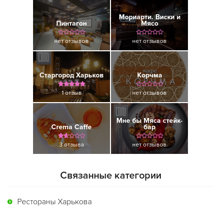
Мориарти. Виски и
Пинтагон
Мясо
нет отзывов
нет отзывов
Старгород Харьков
Корчма
1 отзыв
нет отзывов
Мне бы Мяса стейк-
Crema Caffe
бар
3 отзыва
нет отзывов
Связанные категории
Рестораны Харькова