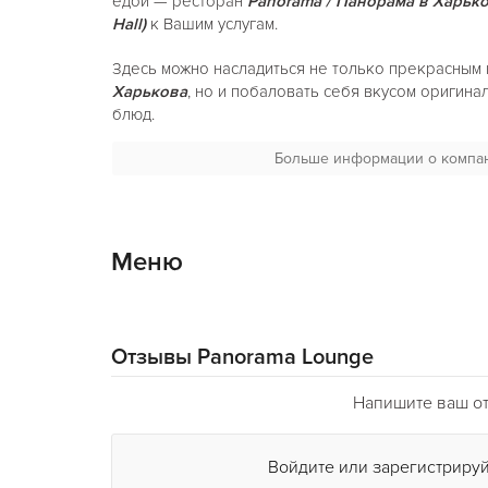
едой — ресторан
Panorama / Панорама в Харько
Hall)
к Вашим услугам.
Здесь можно насладиться не только прекрасным 
Харькова
, но и побаловать себя вкусом оригин
блюд.
А вечером стать свидетелем того, как ресторан
Больше информации о компа
P
лаунж в Харькове
сбрасывает свой лоск и прев
таинственный лаунж. Для любителей романтики и
станет приятным дополнением.
Меню
Не знаете, какой из
ресторанов Харькова
выбра
Панорама
лаунж —
идеальное место для отдыха
Отзывы Panorama Lounge
Напишите ваш от
Войдите или зарегистрируй