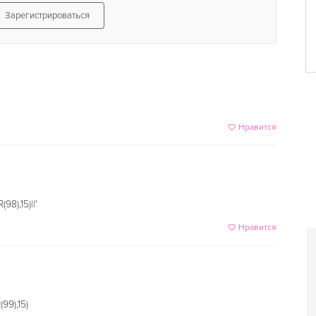
Зарегистрироваться
Нравится
8),15)||'
Нравится
9),15)