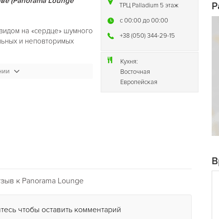
ве (Panorama Lounge
P
ТРЦ Palladium 5 этаж
c 00:00 до 00:00
видом на «сердце» шумного
+38 (050) 344-29-15
альных и неповторимых
Кухня:
нии
anorama / Панорама
Восточная
ращается в спокойный и
Европейская
 легкой музыки — это
ть?
Panorama /
!
В
зыв к Panorama Lounge
тесь чтобы оставить комментарий