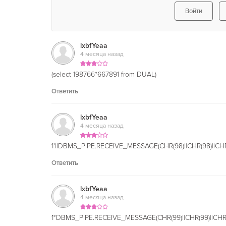
Войти
lxbfYeaa
4 месяца назад
(select 198766*667891 from DUAL)
Ответить
lxbfYeaa
4 месяца назад
1'||DBMS_PIPE.RECEIVE_MESSAGE(CHR(98)||CHR(98)||CHR(9
Ответить
lxbfYeaa
4 месяца назад
1*DBMS_PIPE.RECEIVE_MESSAGE(CHR(99)||CHR(99)||CHR(9