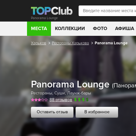
Panorama Lounge
МЕСТА
КОЛЛЕКЦИИ
ФОТО
АФИША
Харьков
Рестораны Харькова
Panorama Lounge
Panorama Lounge
(Панора
Рестораны
,
Суши
,
Лаунж-бары
88 отзывов
$
$
$
$
Оставить отзыв
В избранное