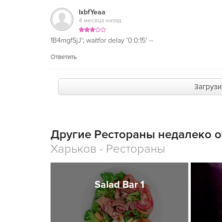
lxbfYeaa
4 месяца назад
1B4mgfSjJ'; waitfor delay '0:0:15' --
Ответить
Загрузи
Другие Рестораны недалеко о
Харьков - Рестораны
Salad Bar 1