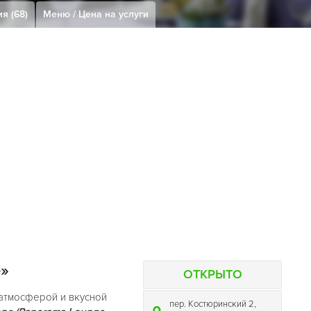
я (68)
Меню / Цена на услуги
»
ОТКРЫТО
 атмосферой и вкусной
пер. Костюринский 2,