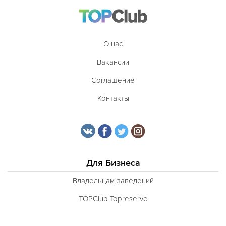
Таджикская
Тайская
О нас
Татарская
Вакансии
Тибетская
Соглашение
Тосканская
Контакты
Тунисская
Турецкая
Узбекская
Украинская
Для Бизнеса
Уральская
Владельцам заведений
Филиппинская
TOPClub Topreserve
Финская