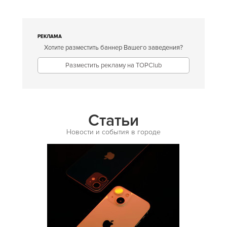
Европейская
Египетская
РЕКЛАМА
Хотите разместить баннер Вашего заведения?
Индийская
Разместить рекламу на TOPClub
Иракская
Ирландская
Испанская
Статьи
Итальянская
Новости и события в городе
Кавказская
Казахская
Калмыцкая
Киргизская
Китайская