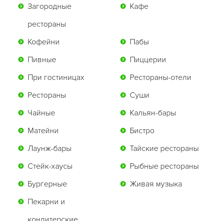
Загородные
Кафе
рестораны
Кофейни
Пабы
Пивные
Пиццерии
При гостиницах
Рестораны-отели
Рестораны
Суши
Чайные
Кальян-бары
Матейни
Бистро
Лаунж-бары
Тайские рестораны
Стейк-хаусы
Рыбные рестораны
Бургерные
Живая музыка
Пекарни и
кондитерские