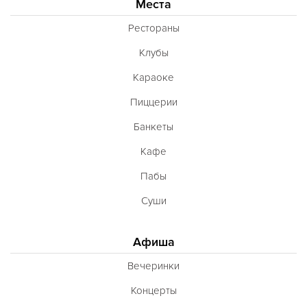
Французская
Места
Чешская
Рестораны
Шведская
Клубы
Швейцарская
Караоке
Шотландская
Пиццерии
Эстонская
Банкеты
Югославская
Кафе
Японская
Пабы
Латиноамериканская
Суши
Гастрономическая
Афиша
Ливанская
Вечеринки
Эклектическая
Концерты
Паназиатская