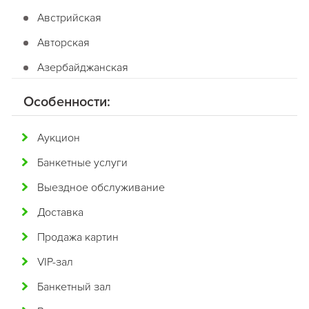
Австрийская
Авторская
Азербайджанская
Американская
Особенности:
Английская
Аукцион
Арабская
Банкетные услуги
Аргентинская
Выездное обслуживание
Армянская
Доставка
Африканская
Продажа картин
Белорусская
VIP-зал
Бельгийская
Банкетный зал
Болгарская