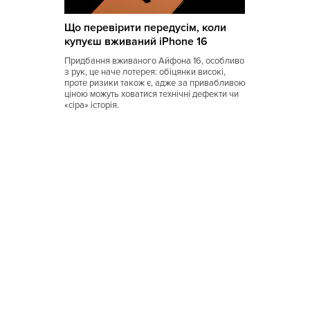
Коми
Що перевірити передусім, коли
Корейская
купуєш вживаний iPhone 16
Кубинская
Придбання вживаного Айфона 16, особливо
з рук, це наче лотерея: обіцянки високі,
Кухня Магриба
проте ризики також є, адже за привабливою
ціною можуть ховатися технічні дефекти чи
«сіра» історія.
Латышская
Литовская
Луизианская
Малайзийская
Марийская
Марокканская
Мексиканская
Молдавская
Монгольская