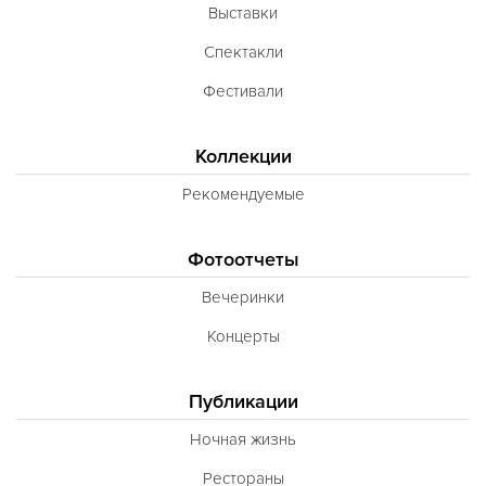
Выставки
Неаполитанская
Спектакли
Балканская
Фестивали
Адриатическая
Сербская
Коллекции
Баварская
Рекомендуемые
Вегетарианская
Фотоотчеты
Морепродукты
Карибская
Вечеринки
Иранская
Концерты
BBQ
Публикации
Одесская
Ночная жизнь
Рестораны