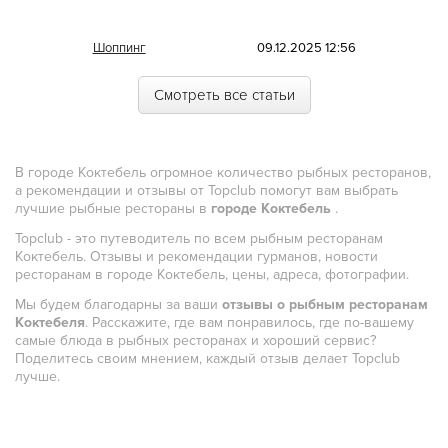
Морская
Шоппинг
09.12.2025 12:56
Немецкая
Смотреть все статьи
Норвежская
Полинезийская
В городе Коктебель огромное количество рыбных ресторанов,
Польская
а рекомендации и отзывы от Topclub помогут вам выбрать
лучшие рыбные рестораны в
городе Коктебель
.
Португальская
Topclub - это путеводитель по всем рыбным ресторанам
Румынская
Коктебель. Отзывы и рекомендации гурманов, новости
ресторанам в городе Коктебель, цены, адреса, фотографии.
Русская
Мы будем благодарны за ваши
отзывы о рыбным ресторанам
Сирийская
Коктебеля
. Расскажите, где вам понравилось, где по-вашему
самые блюда в рыбных ресторанах и хороший сервис?
Скандинавская
Поделитесь своим мнением, каждый отзыв делает Topclub
лучше.
Смешанная
Средиземноморская