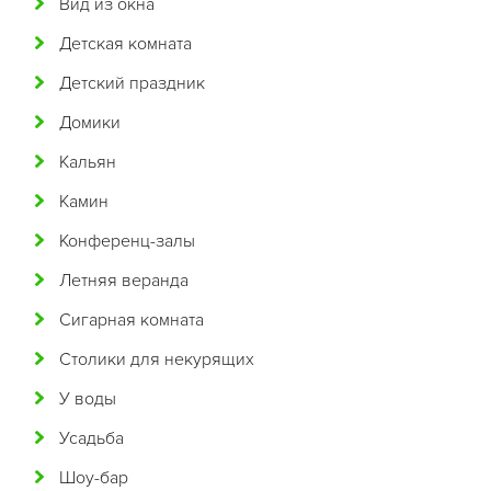
Вид из окна
Бразильская
Детская комната
Бурятская
Детский праздник
Валлийская
Домики
Венгерская
Кальян
Восточная
Камин
Вьетнамская
Конференц-залы
Гавайская
Летняя веранда
Голландская
Сигарная комната
Греческая
Столики для некурящих
Грузинская
У воды
Датская
Усадьба
Домашняя
Шоу-бар
Еврейская